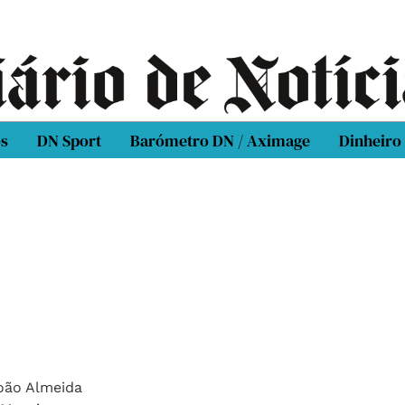
os
DN Sport
Barómetro DN / Aximage
Dinheiro