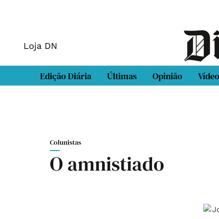
Loja DN
Edição Diária
Últimas
Opinião
Víde
Colunistas
O amnistiado