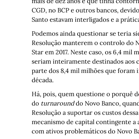
mais de dez anos e que tinha contorn
CGD, no BCP e outros bancos, devido
Santo estavam interligados e a prátic
Podemos ainda questionar se teria si
Resolução manterem o controlo do N
Star em 2017. Neste caso, os 6,4 mil 
seriam inteiramente destinados aos 
parte dos 8,4 mil milhões que foram
década.
Há, pois, quem questione o porquê de
do
turnaround
do Novo Banco, quand
Resolução a suportar os custos dess
mecanismo de capital contingente a 
com ativos problemáticos do Novo B