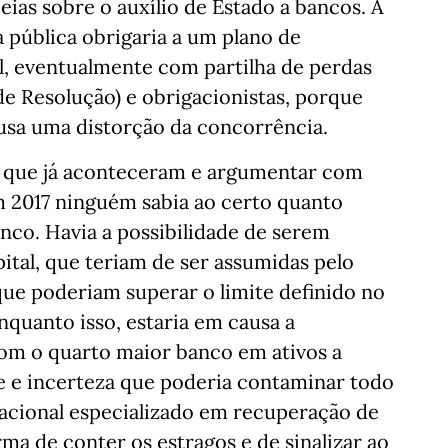
eias sobre o auxílio de Estado a bancos. A
pública obrigaria a um plano de
il, eventualmente com partilha de perdas
de Resolução) e obrigacionistas, porque
ausa uma distorção da concorrência.
as que já aconteceram e argumentar com
m 2017 ninguém sabia ao certo quanto
nco. Havia a possibilidade de serem
ital, que teriam de ser assumidas pelo
que poderiam superar o limite definido no
quanto isso, estaria em causa a
com o quarto maior banco em ativos a
e e incerteza que poderia contaminar todo
nacional especializado em recuperação de
ma de conter os estragos e de sinalizar ao