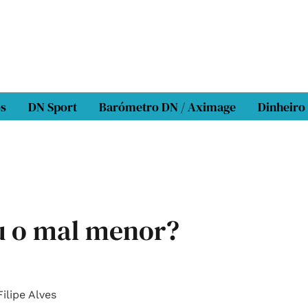
os
DN Sport
Barómetro DN / Aximage
Dinheiro
u o mal menor?