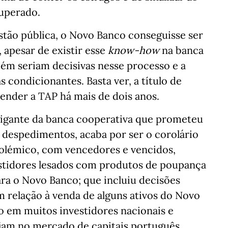
uperado.
stão pública, o Novo Banco conseguisse ser
 apesar de existir esse
know-how
na banca
bém seriam decisivas nesse processo e a
s condicionantes. Basta ver, a título de
vender a TAP há mais de dois anos.
gigante da banca cooperativa que prometeu
 despedimentos, acaba por ser o corolário
olémico, com vencedores e vencidos,
stidores lesados com produtos de poupança
ra o Novo Banco; que incluiu decisões
 relação à venda de alguns ativos do Novo
 em muitos investidores nacionais e
fiam no mercado de capitais português.