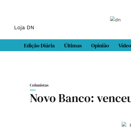
Loja DN
Edição Diária
Últimas
Opinião
Víde
Colunistas
Novo Banco: vence