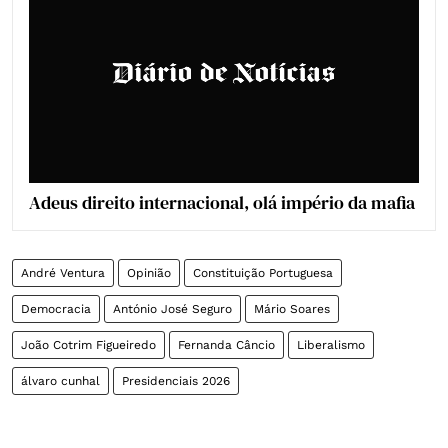
Adeus direito internacional, olá império da mafia
André Ventura
Opinião
Constituição Portuguesa
Democracia
António José Seguro
Mário Soares
João Cotrim Figueiredo
Fernanda Câncio
Liberalismo
álvaro cunhal
Presidenciais 2026