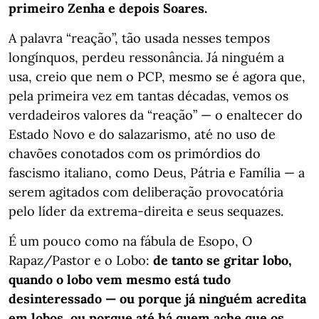
primeiro Zenha e depois Soares.
A palavra “reação”, tão usada nesses tempos
longínquos, perdeu ressonância. Já ninguém a
usa, creio que nem o PCP, mesmo se é agora que,
pela primeira vez em tantas décadas, vemos os
verdadeiros valores da “reação” — o enaltecer do
Estado Novo e do salazarismo, até no uso de
chavões conotados com os primórdios do
fascismo italiano, como Deus, Pátria e Família — a
serem agitados com deliberação provocatória
pelo líder da extrema-direita e seus sequazes.
É um pouco como na fábula de Esopo, O
Rapaz/Pastor e o Lobo:
de tanto se gritar lobo,
quando o lobo vem mesmo está tudo
desinteressado — ou porque já ninguém acredita
em lobos, ou porque até há quem ache que os