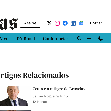
Assine
Entrar
 Vivo
DN Brasil
Conferências
DN LAB
Class
rtigos Relacionados
Ceuta e o milagre de Bruxelas
Jaime Nogueira Pinto
12 Horas