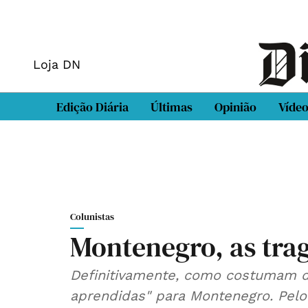
Loja DN
Edição Diária
Últimas
Opinião
Víde
Colunistas
Montenegro, as trag
Definitivamente, como costumam diz
aprendidas" para Montenegro. Pel