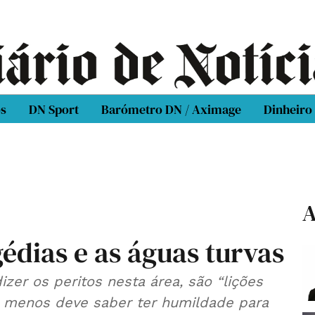
os
DN Sport
Barómetro DN / Aximage
Dinheiro
A
édias e as águas turvas
er os peritos nesta área, são “lições
o menos deve saber ter humildade para