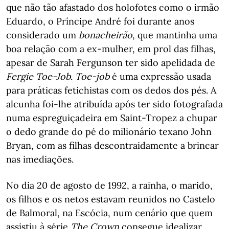
que não tão afastado dos holofotes como o irmão
Eduardo, o Príncipe André foi durante anos
considerado um
bonacheirão
, que mantinha uma
boa relação com a ex-mulher, em prol das filhas,
apesar de Sarah Fergunson ter sido apelidada de
Fergie Toe-Job
.
Toe-job
é uma expressão usada
para práticas fetichistas com os dedos dos pés. A
alcunha foi-lhe atribuída após ter sido fotografada
numa espreguiçadeira em Saint-Tropez a chupar
o dedo grande do pé do milionário texano John
Bryan, com as filhas descontraidamente a brincar
nas imediações.
No dia 20 de agosto de 1992, a rainha, o marido,
os filhos e os netos estavam reunidos no Castelo
de Balmoral, na Escócia, num cenário que quem
assistiu à série
The Crown
consegue idealizar.