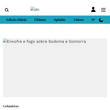
Edição Diária
Últimas
Opinião
Vídeos
DN Sport
Colunistas