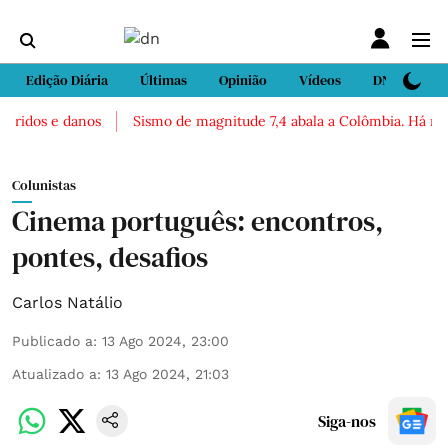
Edição Diária
Últimas
Opinião
Vídeos
DN Sport
ridos e danos
Sismo de magnitude 7,4 abala a Colômbia. Há relato
Colunistas
Cinema português: encontros,
pontes, desafios
Carlos Natálio
Publicado a
:
13 Ago 2024, 23:00
Atualizado a
:
13 Ago 2024, 21:03
Siga-nos