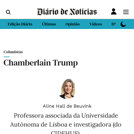
Edição Diária
Últimas
Opinião
Vídeos
DN Sport
Colunistas
Chamberlain Trump
Aline Hall de Beuvink
Professora associada da Universidade
Autónoma de Lisboa e investigadora (do
CIDEHUS).