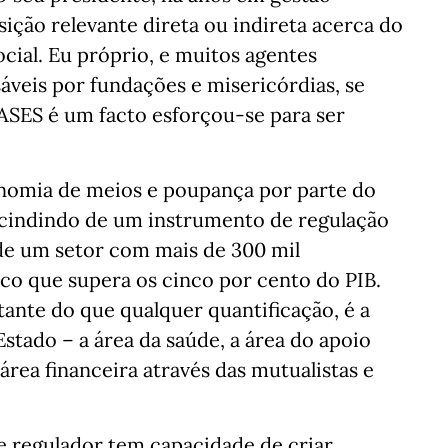
ção relevante direta ou indireta acerca do
cial. Eu próprio, e muitos agentes
áveis por fundações e misericórdias, se
SES é um facto esforçou-se para ser
onomia de meios e poupança por parte do
scindindo de um instrumento de regulação
 de um setor com mais de 300 mil
co que supera os cinco por cento do PIB.
nte do que qualquer quantificação, é a
Estado – a área da saúde, a área do apoio
a área financeira através das mutualistas e
e regulador tem capacidade de criar