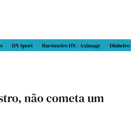
os
DN Sport
Barómetro DN / Aximage
Dinheiro
stro, não cometa um