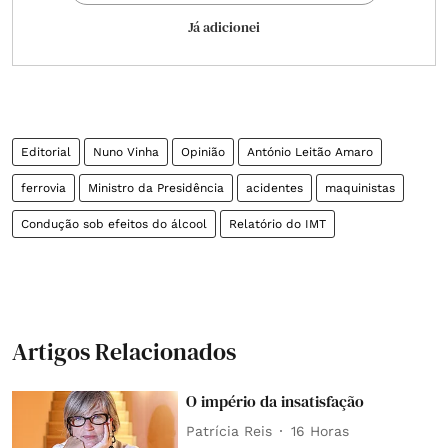
Já adicionei
Editorial
Nuno Vinha
Opinião
António Leitão Amaro
ferrovia
Ministro da Presidência
acidentes
maquinistas
Condução sob efeitos do álcool
Relatório do IMT
Artigos Relacionados
O império da insatisfação
Patrícia Reis
16 Horas