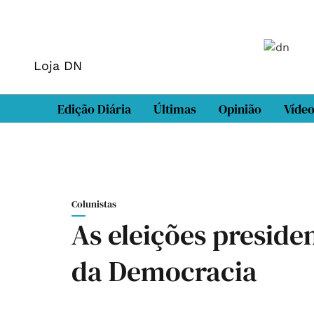
Loja DN
Edição Diária
Últimas
Opinião
Víde
Colunistas
As eleições preside
da Democracia