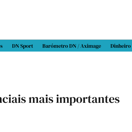
os
DN Sport
Barómetro DN / Aximage
Dinheiro
nciais mais importantes