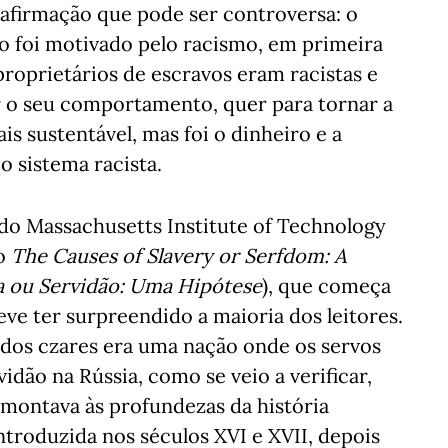
irmação que pode ser controversa: o
o foi motivado pelo racismo, em primeira
proprietários de escravos eram racistas e
r o seu comportamento, quer para tornar a
s sustentável, mas foi o dinheiro e a
 sistema racista.
do Massachusetts Institute of Technology
do
The Causes of Slavery or Serfdom: A
a ou Servidão: Uma Hipótese
), que começa
e ter surpreendido a maioria dos leitores.
dos czares era uma nação onde os servos
idão na Rússia, como se veio a verificar,
emontava às profundezas da história
introduzida nos séculos XVI e XVII, depois