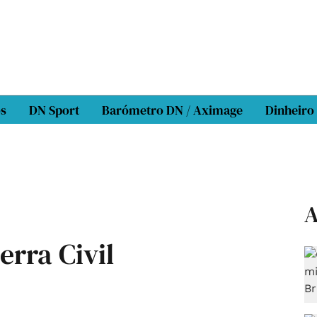
os
DN Sport
Barómetro DN / Aximage
Dinheiro
A
erra Civil