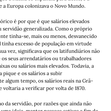
e a Europa colonizava o Novo Mundo.
órico é por que é que salários elevados
 servidão generalizada. Como o próprio
ente tinha-se, mais ou menos, desvanecido
l tinha excesso de população em virtude
ua vez, significava que os latifundiários não
os seus arrendatários ou trabalhadores
xas ou salários mais elevados. Todavia, a
 pique e os salários a subir
e algum tempo, os salários reais na Grã-
voltaria a verificar por volta de 1870.
no da servidão, por razões que ainda não
 uma ideia, manter pessoas cativas a fim de