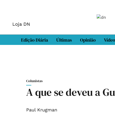
Loja DN
Edição Diária
Últimas
Opinião
Víde
Colunistas
A que se deveu a Gu
Paul Krugman