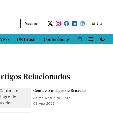
Assine
Entrar
 Vivo
DN Brasil
Conferências
DN LAB
Class
rtigos Relacionados
Ceuta e o milagre de Bruxelas
Jaime Nogueira Pinto
06 Ago 2026