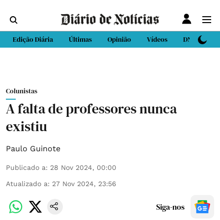
Edição Diária
Últimas
Opinião
Vídeos
DN Sport
Colunistas
A falta de professores nunca
existiu
Paulo Guinote
Publicado a
:
28 Nov 2024, 00:00
Atualizado a
:
27 Nov 2024, 23:56
Siga-nos