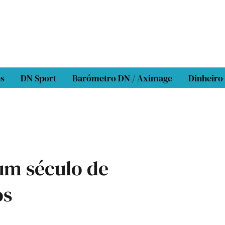
os
DN Sport
Barómetro DN / Aximage
Dinheiro
um século de
os