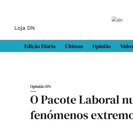
Loja DN
Edição Diária
Últimas
Opinião
Víde
Opinião DN
O Pacote Laboral n
fenómenos extrem