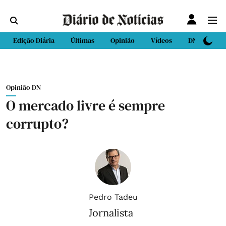
Edição Diária
Últimas
Opinião
Vídeos
DN Sport
Opinião DN
O mercado livre é sempre
corrupto?
Pedro Tadeu
Jornalista