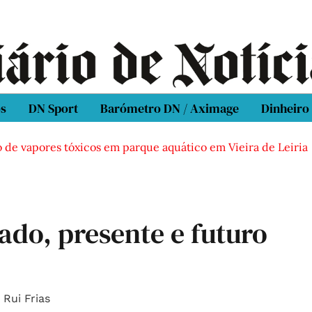
os
DN Sport
Barómetro DN / Aximage
Dinheiro
 vapores tóxicos em parque aquático em Vieira de Leiria
ado, presente e futuro