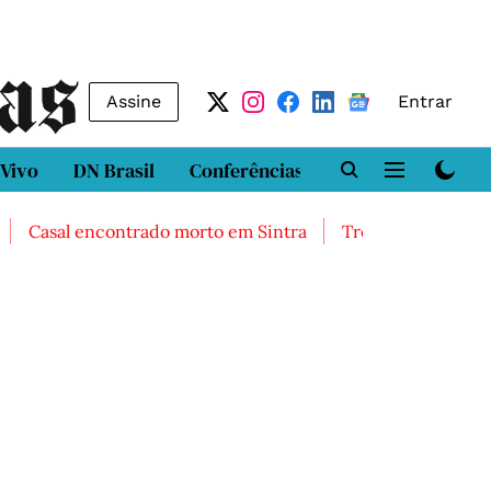
Assine
Entrar
 Vivo
DN Brasil
Conferências
DN LAB
Class
Casal encontrado morto em Sintra
Três feridos graves ap