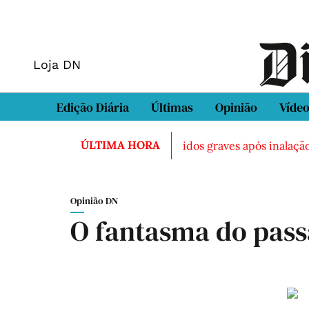
Loja DN
Edição Diária
Últimas
Opinião
Víde
ÚLTIMA HORA
ado morto em Sintra
Três feridos graves após inalação de
Opinião DN
O fantasma do pass