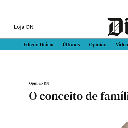
Loja DN
Edição Diária
Últimas
Opinião
Víde
Opinião DN
O conceito de famíl