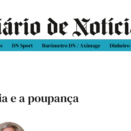
os
DN Sport
Barómetro DN / Aximage
Dinheiro
ia e a poupança