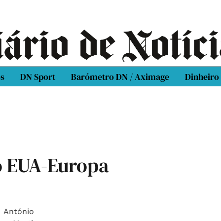
os
DN Sport
Barómetro DN / Aximage
Dinheiro
o EUA-Europa