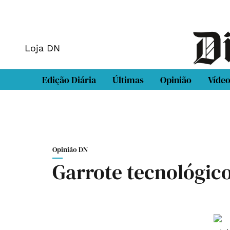
Loja DN
Edição Diária
Últimas
Opinião
Víde
Opinião DN
Garrote tecnológic