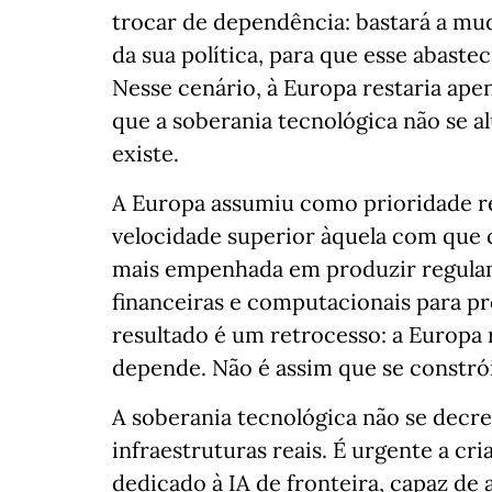
trocar de dependência: bastará a mud
da sua política, para que esse abaste
Nesse cenário, à Europa restaria apen
que a soberania tecnológica não se a
existe.
A Europa assumiu como prioridade reg
velocidade superior àquela com que 
mais empenhada em produzir regulame
financeiras e computacionais para p
resultado é um retrocesso: a Europa r
depende. Não é assim que se constrói
A soberania tecnológica não se decr
infraestruturas reais. É urgente a c
dedicado à IA de fronteira, capaz de a