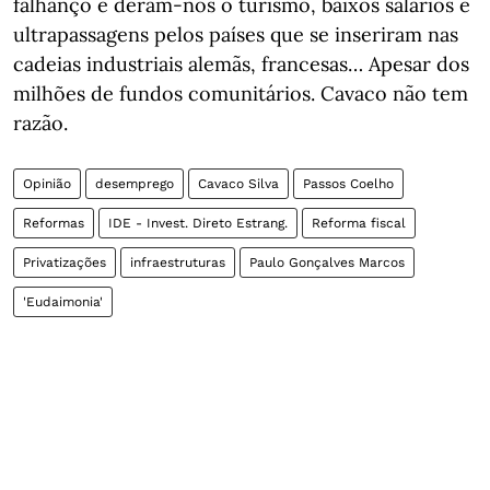
falhanço e deram-nos o turismo, baixos salários e
ultrapassagens pelos países que se inseriram nas
cadeias industriais alemãs, francesas… Apesar dos
milhões de fundos comunitários. Cavaco não tem
razão.
Opinião
desemprego
Cavaco Silva
Passos Coelho
Reformas
IDE - Invest. Direto Estrang.
Reforma fiscal
Privatizações
infraestruturas
Paulo Gonçalves Marcos
'Eudaimonia'