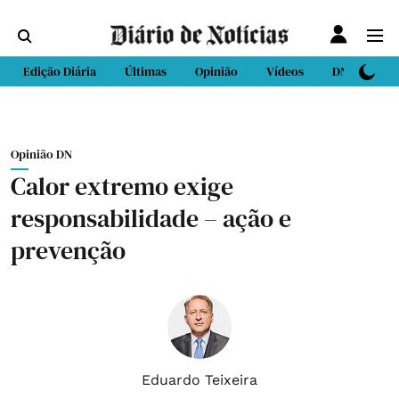
Edição Diária
Últimas
Opinião
Vídeos
DN Sport
Opinião DN
Calor extremo exige
responsabilidade – ação e
prevenção
Eduardo Teixeira