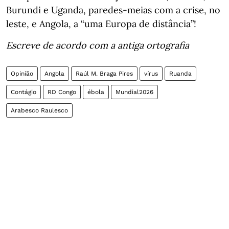
Burundi e Uganda, paredes-meias com a crise, no
leste, e Angola, a “uma Europa de distância”!
Escreve de acordo com a antiga ortografia
Opinião
Angola
Raúl M. Braga Pires
vírus
Ruanda
Contágio
RD Congo
ébola
Mundial2026
Arabesco Raulesco