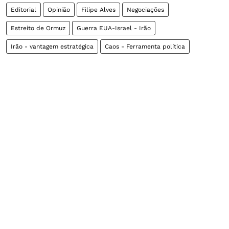
Editorial
Opinião
Filipe Alves
Negociações
Estreito de Ormuz
Guerra EUA-Israel - Irão
Irão - vantagem estratégica
Caos - Ferramenta política