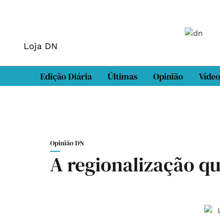
Loja DN
Edição Diária
Últimas
Opinião
Víde
Opinião DN
A regionalização qu