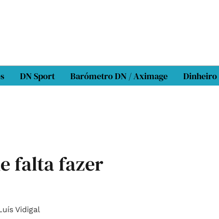
os
DN Sport
Barómetro DN / Aximage
Dinheiro
e falta fazer