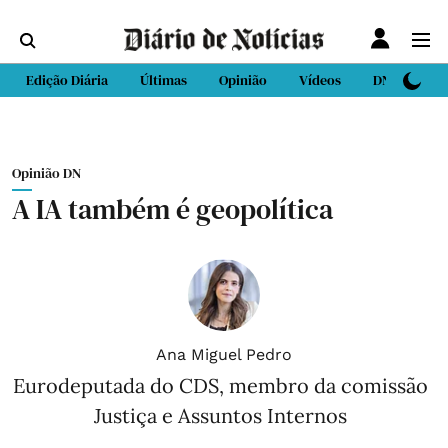
Edição Diária
Últimas
Opinião
Vídeos
DN Sport
Opinião DN
A IA também é geopolítica
Ana Miguel Pedro
Eurodeputada do CDS, membro da comissão
Justiça e Assuntos Internos