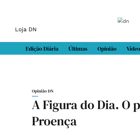
Loja DN
Edição Diária
Últimas
Opinião
Víde
Opinião DN
A Figura do Dia. O 
Proença