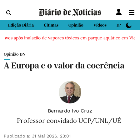
Edição Diária
Últimas
Opinião
Vídeos
DN Sport
raves após inalação de vapores tóxicos em parque aquático em Vieira d
Opinião DN
A Europa e o valor da coerência
Bernardo Ivo Cruz
Professor convidado UCP/UNL/UÉ
Publicado a
:
31 Mai 2026, 23:01