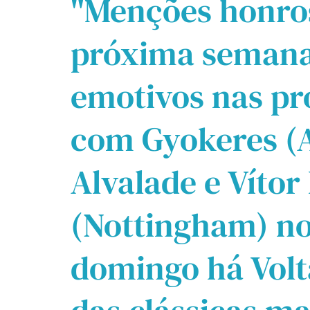
"Menções honros
próxima semana
emotivos nas pr
com Gyokeres (
Alvalade e Vítor
(Nottingham) no
domingo há Volt