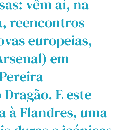
as: vêm aí, na
, reencontros
ovas europeias,
Arsenal) em
 Pereira
 Dragão. E este
a à Flandres, uma