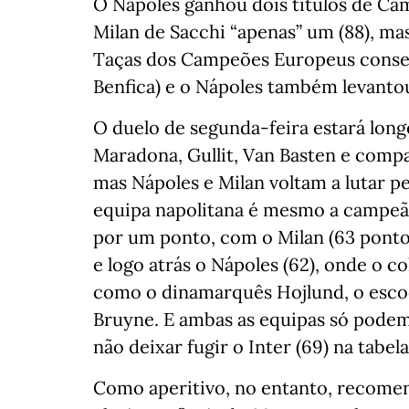
O Nápoles ganhou dois títulos de Ca
Milan de Sacchi “apenas” um (88), ma
Taças dos Campeões Europeus consecu
Benfica) e o Nápoles também levantou
O duelo de segunda-feira estará long
Maradona, Gullit, Van Basten e comp
mas Nápoles e Milan voltam a lutar pe
equipa napolitana é mesmo a campeã 
por um ponto, com o Milan (63 ponto
e logo atrás o Nápoles (62), onde o 
como o dinamarquês Hojlund, o esco
Bruyne. E ambas as equipas só podem
não deixar fugir o Inter (69) na tabela
Como aperitivo, no entanto, recom