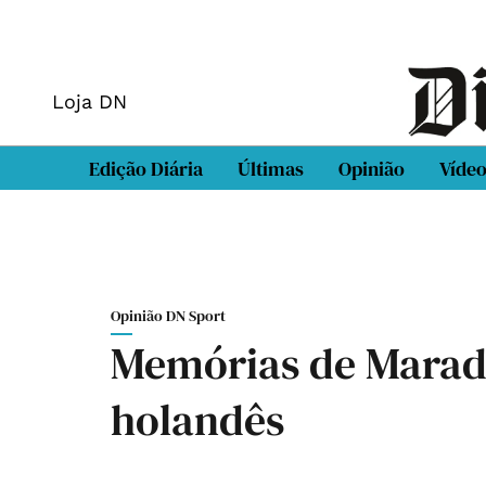
Loja DN
Edição Diária
Últimas
Opinião
Víde
Opinião DN Sport
Memórias de Marado
holandês