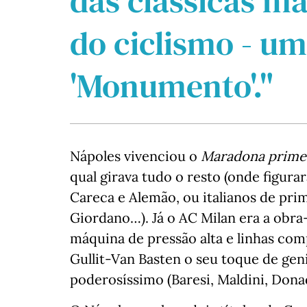
das clássicas ma
do ciclismo - u
'Monumento'."
Nápoles vivenciou o
Maradona prime
qual girava tudo o resto (onde figur
Careca e Alemão, ou italianos de pri
Giordano…). Já o AC Milan era a obra
máquina de pressão alta e linhas com
Gullit-Van Basten o seu toque de gen
poderosíssimo (Baresi, Maldini, Donad