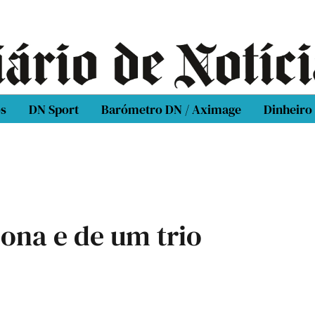
os
DN Sport
Barómetro DN / Aximage
Dinheiro
na e de um trio