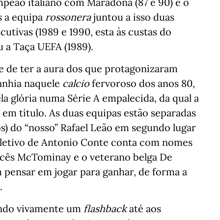
mpeão italiano com Maradona (87 e 90) e o
s a equipa
rossonera
juntou a isso duas
tivas (1989 e 1990, esta às custas do
 a Taça UEFA (1989).
e de ter a aura dos que protagonizaram
anhia naquele
calcio
fervoroso dos anos 80,
la glória numa Série A empalecida, da qual a
em título. As duas equipas estão separadas
s) do “nosso” Rafael Leão em segundo lugar
coletivo de Antonio Conte conta com nomes
cês McTominay e o veterano belga De
 pensar em jogar para ganhar, de forma a
.
endo vivamente um
flashback
até aos