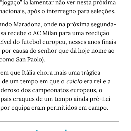
 “jogaço” ia lamentar não ver nesta próxima
acionais, após o interregno para seleções.
mando Maradona, onde na próxima segunda-
casa recebe o AC Milan para uma reedição
cível do futebol europeu, nesses anos finais
o por causa do senhor que dá hoje nome ao
 como San Paolo).
em que Itália chora mais uma trágica
os de um tempo em que o
calcio
era rei e a
 poderoso dos campeonatos europeus, o
cipais craques de um tempo ainda pré-Lei
s por equipa eram permitidos em campo.