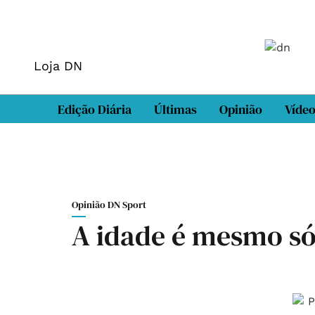
Loja DN
Edição Diária
Últimas
Opinião
Víde
Opinião DN Sport
A idade é mesmo s