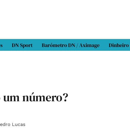
os
DN Sport
Barómetro DN / Aximage
Dinheiro
ó um número?