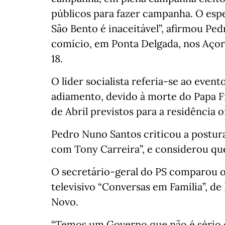
públicos para fazer campanha. O espe
São Bento é inaceitável”, afirmou P
comício, em Ponta Delgada, nos Açor
18.
O líder socialista referia-se ao event
adiamento, devido à morte do Papa F
de Abril previstos para a residência o
Pedro Nuno Santos criticou a postur
com Tony Carreira”, e considerou que
O secretário-geral do PS comparou 
televisivo “Conversas em Família”, d
Novo.
“Temos um Governo que não é sério 