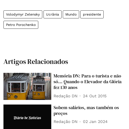
Volodymyr Zelensky
Ucrânia
Mundo
presidente
Petro Porochenko
Artigos Relacionados
Memória DN: Para o turista e não
só... Quando o Elevador da Glória
fez 130 anos
Redação DN
24 Out 2015
Sobem salários, mas também os
preços
Redação DN
02 Jan 2024