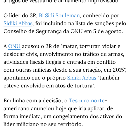
artigos de vestuário e armamento improvisado.
O líder do 3R,
Bi Sidi Souleman
, conhecido por
Sidiki Abbas
, foi incluindo na lista de sanções pelo
Conselho de Segurança da ONU em 5 de agosto.
A
ONU
acusou o 3R de "matar, torturar, violar e
deslocar civis, envolvimento no tráfico de armas,
atividades fiscais ilegais e entrada em conflito
com outras milícias desde a sua criação, em 2015",
apontando que o próprio
Sidiki Abbas
"também
esteve envolvido em atos de tortura".
Em linha com a decisão, o
Tesouro norte
-
americano anunciou hoje que iria aplicar, de
forma imediata, um congelamento dos ativos do
líder miliciano no seu território.