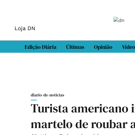
Loja DN
Edição Diária
Últimas
Opinião
Víde
diario-de-noticias
Turista american
martelo de roubar 