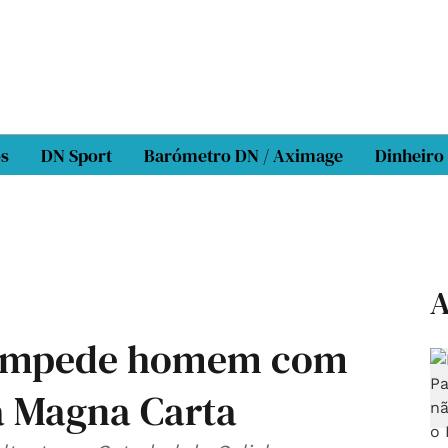
os
DN Sport
Barómetro DN / Aximage
Dinheiro
A
o impede homem com
a Magna Carta