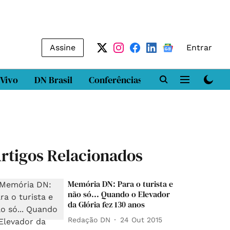
Assine
Entrar
 Vivo
DN Brasil
Conferências
DN LAB
Class
rtigos Relacionados
Memória DN: Para o turista e
não só... Quando o Elevador
da Glória fez 130 anos
Redação DN
24 Out 2015