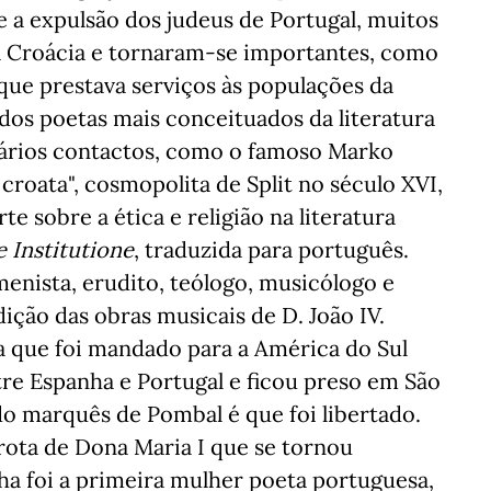
 a expulsão dos judeus de Portugal, muitos
da Croácia e tornaram-se importantes, como
ue prestava serviços às populações da
dos poetas mais conceituados da literatura
vários contactos, como o famoso Marko
 croata", cosmopolita de Split no século XVI,
e sobre a ética e religião na literatura
 Institutione
, traduzida para português.
enista, erudito, teólogo, musicólogo e
dição das obras musicais de D. João IV.
a que foi mandado para a América do Sul
ntre Espanha e Portugal e ficou preso em São
 do marquês de Pombal é que foi libertado.
ota de Dona Maria I que se tornou
lha foi a primeira mulher poeta portuguesa,