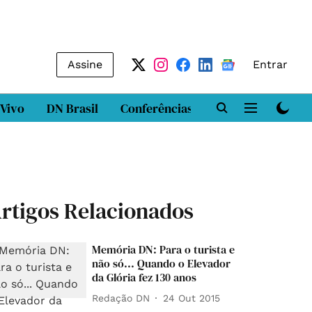
Assine
Entrar
 Vivo
DN Brasil
Conferências
DN LAB
Class
rtigos Relacionados
Memória DN: Para o turista e
não só... Quando o Elevador
da Glória fez 130 anos
Redação DN
24 Out 2015