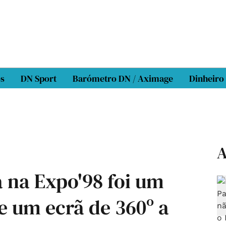
os
DN Sport
Barómetro DN / Aximage
Dinheiro
A
 na Expo'98 foi um
e um ecrã de 360º a