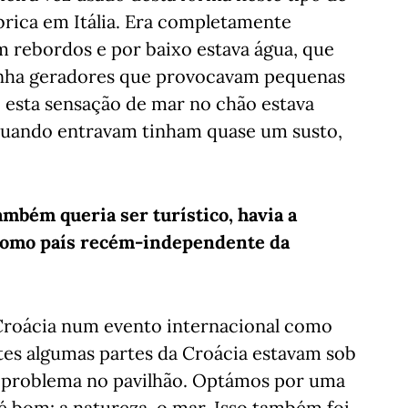
brica em Itália. Era completamente
m rebordos e por baixo estava água, que
inha geradores que provocavam pequenas
ó esta sensação de mar no chão estava
s quando entravam tinham quase um susto,
mbém queria ser turístico, havia a
 como país recém-independente da
 Croácia num evento internacional como
tes algumas partes da Croácia estavam sob
 problema no pavilhão. Optámos por uma
 bom: a natureza, o mar. Isso também foi