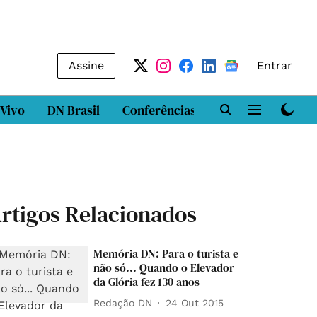
Assine
Entrar
 Vivo
DN Brasil
Conferências
DN LAB
Class
rtigos Relacionados
Memória DN: Para o turista e
não só... Quando o Elevador
da Glória fez 130 anos
Redação DN
24 Out 2015