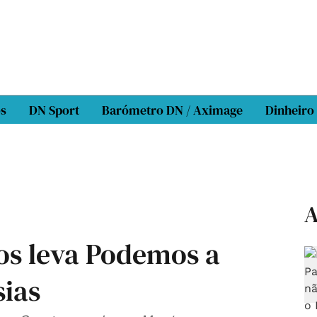
os
DN Sport
Barómetro DN / Aximage
Dinheiro
A
ros leva Podemos a
sias