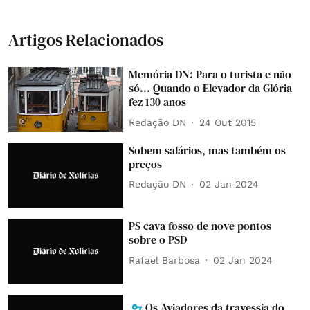
Artigos Relacionados
Memória DN: Para o turista e não
só... Quando o Elevador da Glória
fez 130 anos
Redação DN
24 Out 2015
Sobem salários, mas também os
preços
Redação DN
02 Jan 2024
PS cava fosso de nove pontos
sobre o PSD
Rafael Barbosa
02 Jan 2024
Os Aviadores da travessia do