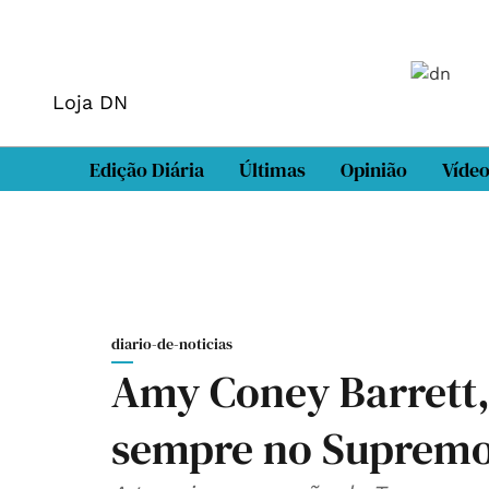
Loja DN
Edição Diária
Últimas
Opinião
Víde
diario-de-noticias
Amy Coney Barrett, 
sempre no Supremo