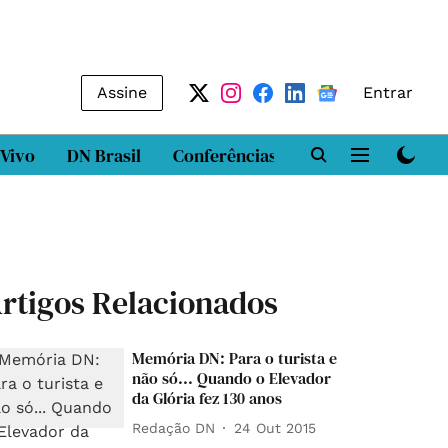
Assine
Entrar
 Vivo
DN Brasil
Conferências
DN LAB
Class
rtigos Relacionados
Memória DN: Para o turista e
não só... Quando o Elevador
da Glória fez 130 anos
Redação DN
24 Out 2015