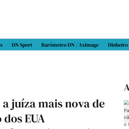
os
DN Sport
Barómetro DN / Aximage
Dinheiro
A
a juíza mais nova de
 dos EUA