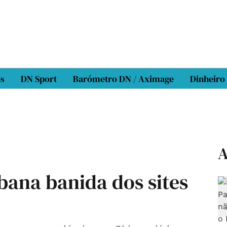
os
DN Sport
Barómetro DN / Aximage
Dinheiro
A
bana banida dos sites