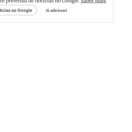
te preferida de notícias no Google.
Saber mais
Já adicionei
tícias ao Google