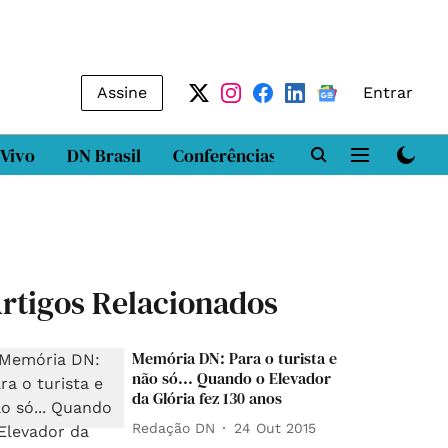
Assine
Entrar
 Vivo
DN Brasil
Conferências
DN LAB
Class
rtigos Relacionados
Memória DN: Para o turista e
não só... Quando o Elevador
da Glória fez 130 anos
Redação DN
24 Out 2015