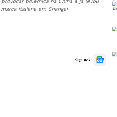
 provocar polémica na China e já levou
marca italiana em Shangai
Siga-nos