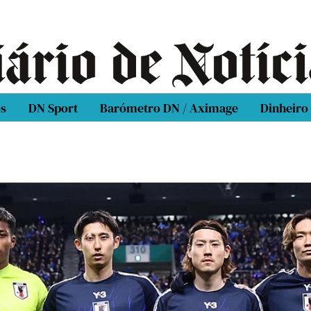
os
DN Sport
Barómetro DN / Aximage
Dinheiro