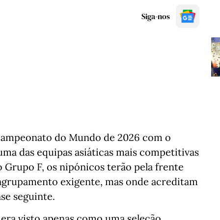
Siga-nos
o Campeonato do Mundo de 2026 com o
 uma das equipas asiáticas mais competitivas
o Grupo F, os nipónicos terão pela frente
m agrupamento exigente, mas onde acreditam
ase seguinte.
 era visto apenas como uma seleção