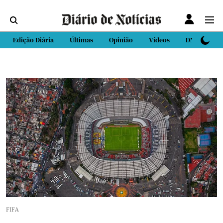
Edição Diária
Últimas
Opinião
Vídeos
DN Sport
FIFA