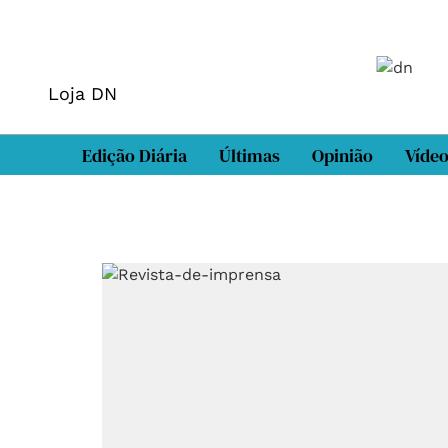
Loja DN
Edição Diária
Últimas
Opinião
Víde