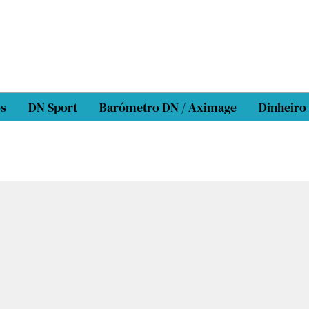
os
DN Sport
Barómetro DN / Aximage
Dinheiro