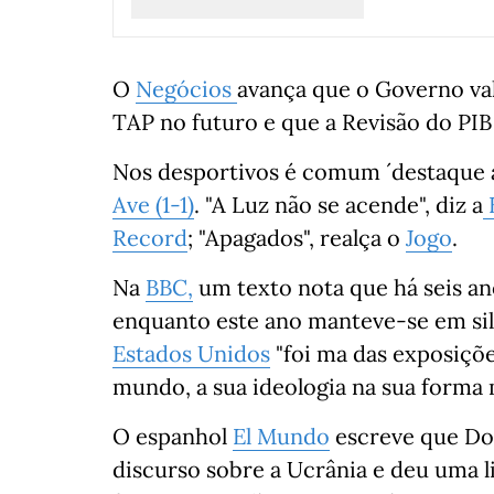
O
Negócios
avança que o Governo va
TAP no futuro e que a Revisão do PI
Nos desportivos é comum ´destaque
Ave (1-1)
. "A Luz não se acende", diz a
Record
; "Apagados", realça o
Jogo
.
Na
BBC,
um texto nota que há seis a
enquanto este ano manteve-se em si
Estados Unidos
"foi ma das exposiçõe
mundo, a sua ideologia na sua forma 
O espanhol
El Mundo
escreve que Do
discurso sobre a Ucrânia e deu uma l