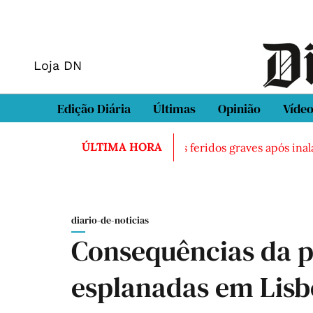
Loja DN
Edição Diária
Últimas
Opinião
Víde
ÚLTIMA HORA
trado morto em Sintra
Três feridos graves após inalação
diario-de-noticias
Consequências da p
esplanadas em Lis