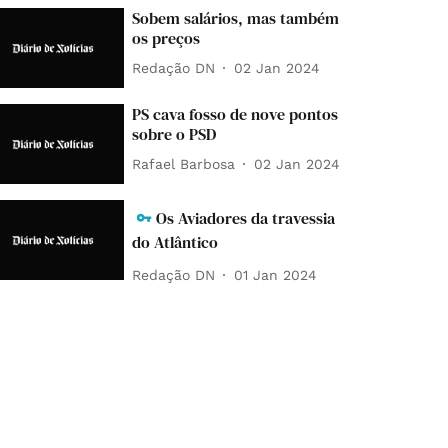
Sobem salários, mas também
os preços
Redação DN
02 Jan 2024
PS cava fosso de nove pontos
sobre o PSD
Rafael Barbosa
02 Jan 2024
Os Aviadores da travessia
do Atlântico
Redação DN
01 Jan 2024