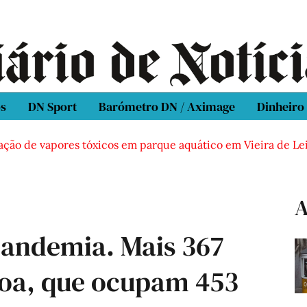
os
DN Sport
Barómetro DN / Aximage
Dinheiro
 de vapores tóxicos em parque aquático em Vieira de Leiria
A
andemia. Mais 367
boa, que ocupam 453