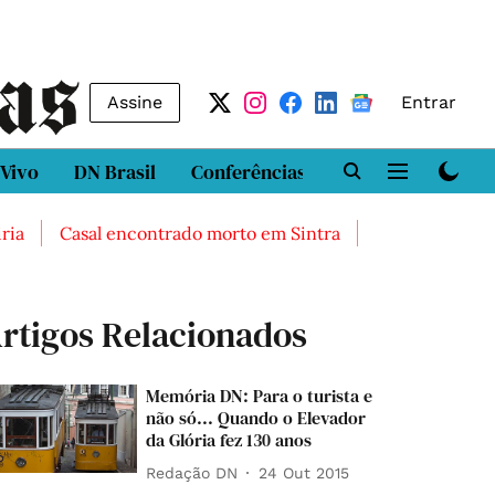
Assine
Entrar
 Vivo
DN Brasil
Conferências
DN LAB
Class
Casal encontrado morto em Sintra
Três feridos graves
rtigos Relacionados
Memória DN: Para o turista e
não só... Quando o Elevador
da Glória fez 130 anos
Redação DN
24 Out 2015