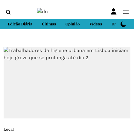
Edição Diária
Últimas
Opinião
Vídeos
DN Sport
Local