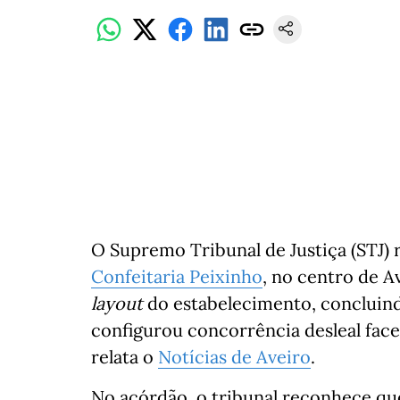
O Supremo Tribunal de Justiça (STJ)
Confeitaria Peixinho
, no centro de Av
layout
do estabelecimento, concluin
configurou concorrência desleal face
relata o
Notícias de Aveiro
.
No acórdão, o tribunal reconhece que