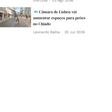
DN/Lusa
03 Ago 2026
Câmara de Lisboa vai
aumentar espaços para peões
no Chiado
Leonardo Ralha
30 Jul 2026