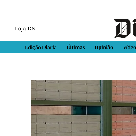
Loja DN
Edição Diária
Últimas
Opinião
Víde