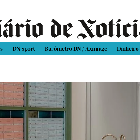
os
DN Sport
Barómetro DN / Aximage
Dinheiro