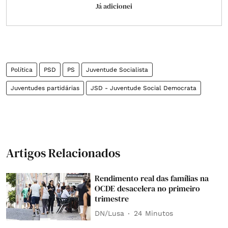
Já adicionei
Política
PSD
PS
Juventude Socialista
Juventudes partidárias
JSD - Juventude Social Democrata
Artigos Relacionados
Rendimento real das famílias na
OCDE desacelera no primeiro
trimestre
DN/Lusa
24 Minutos