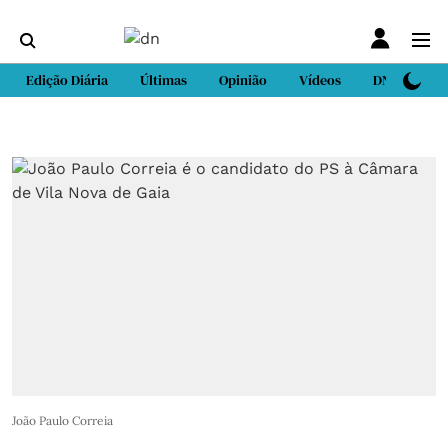
Edição Diária
Últimas
Opinião
Vídeos
DN Sport
João Paulo Correia