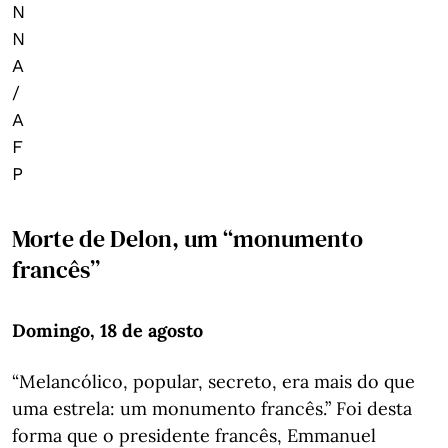
N
N
A
/
A
F
P
Morte de Delon, um “monumento
francês”
Domingo, 18 de agosto
“Melancólico, popular, secreto, era mais do que
uma estrela: um monumento francês.” Foi desta
forma que o presidente francês, Emmanuel