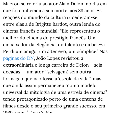
Macron se referiu ao ator Alain Delon, no dia em
que foi conhecida a sua morte, aos 88 anos. As
reações do mundo da cultura sucederam-se,
entre elas a de Brigitte Bardot, outra lenda do
cinema francês e mundial: “Ele representou o
melhor do cinema de prestígio francês. Um
embaixador da elegância, do talento e da beleza.
Perdi um amigo, um alter ego, um cúmplice.” Nas
páginas do DN
, João Lopes revisitou a
extraordinária e longa carreira de Delon – seis
décadas –, um ator “’selvagem’, sem outra
formação que não fosse a ‘escola da vida’”, mas
que ainda assim permaneceu “como modelo
universal da mitologia de uma estrela de cinema”,
tendo protagonizado perto de uma centena de
filmes desde o seu primeiro grande sucesso, em
1960, com
À Luz do Sol
.