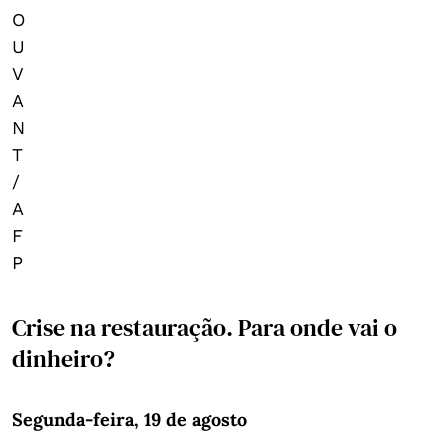
O
U
V
A
N
T
/
A
F
P
Crise na restauração. Para onde vai o
dinheiro?
Segunda-feira, 19 de agosto