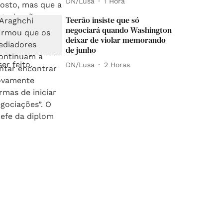
DN/Lusa
1 Hora
Teerão insiste que só
negociará quando Washington
deixar de violar memorando
de junho
DN/Lusa
2 Horas