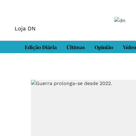
Loja DN
Edição Diária
Últimas
Opinião
Víde