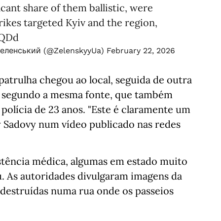
ficant share of them ballistic, were
rikes targeted Kyiv and the region,
WQDd
Зеленський (@ZelenskyyUa)
February 22, 2026
trulha chegou ao local, seguida de outra
 segundo a mesma fonte, que também
polícia de 23 anos. "Este é claramente um
riy Sadovy num vídeo publicado nas redes
istência médica, algumas em estado muito
u. As autoridades divulgaram imagens da
destruídas numa rua onde os passeios