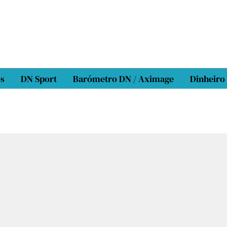
os
DN Sport
Barómetro DN / Aximage
Dinheiro