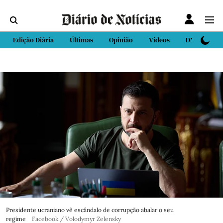
Edição Diária
Últimas
Opinião
Vídeos
DN Sport
Presidente ucraniano vê escândalo de corrupção abalar o seu
regime
Facebook / Volodymyr Zelensky