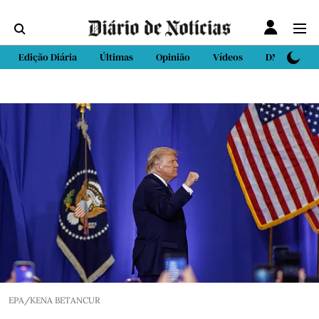
Edição Diária
Últimas
Opinião
Vídeos
DN Sport
EPA/KENA BETANCUR