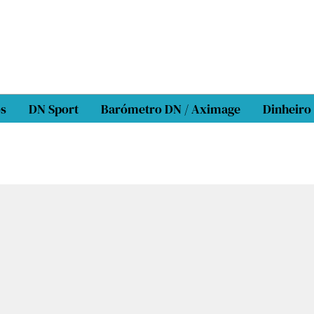
os
DN Sport
Barómetro DN / Aximage
Dinheiro