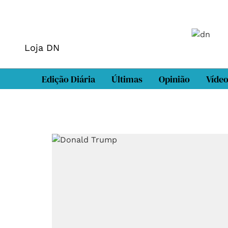
Loja DN
Edição Diária
Últimas
Opinião
Víde