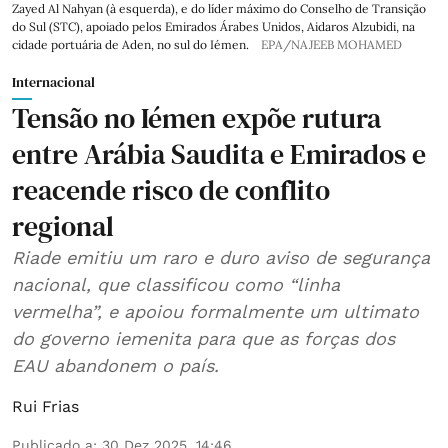
Zayed Al Nahyan (à esquerda), e do líder máximo do Conselho de Transição
do Sul (STC), apoiado pelos Emirados Árabes Unidos, Aidaros Alzubidi, na
cidade portuária de Aden, no sul do Iémen.
EPA/NAJEEB MOHAMED
Internacional
Tensão no Iémen expõe rutura
entre Arábia Saudita e Emirados e
reacende risco de conflito
regional
Riade emitiu um raro e duro aviso de segurança
nacional, que classificou como “linha
vermelha”, e apoiou formalmente um ultimato
do governo iemenita para que as forças dos
EAU abandonem o país.
Rui Frias
Publicado a
:
30 Dez 2025, 14:46